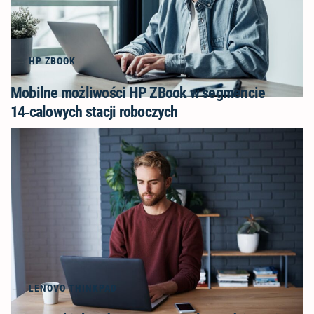
HP ZBOOK
Mobilne możliwości HP ZBook w segmencie
14‑calowych stacji roboczych
LENOVO THINKPAD