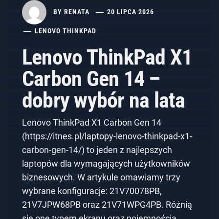
BY
RENATA
20 LIPCA 2026
LENOVO THINKPAD
Lenovo ThinkPad X1
Carbon Gen 14 –
dobry wybór na lata
Lenovo ThinkPad X1 Carbon Gen 14
(https://itnes.pl/laptopy-lenovo-thinkpad-x1-
carbon-gen-14/) to jeden z najlepszych
laptopów dla wymagających użytkowników
biznesowych. W artykule omawiamy trzy
wybrane konfiguracje: 21V70078PB,
21V7JPW68PB oraz 21V71WPG4PB. Różnią
się one typem ekranu oraz pojemnością