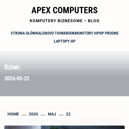
Skip
APEX COMPUTERS
to
content
KOMPUTERY BIZNESOWE – BLOG
STRONA GŁÓWNA
LENOVO THINKBOOK
MONITORY HP
HP PROONE
LAPTOPY HP
Dzień:
2026-05-22
HOME
2026
MAJ
22