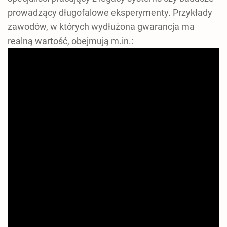
prowadzący długofalowe eksperymenty. Przykłady
zawodów, w których wydłużona gwarancja ma
realną wartość, obejmują m.in.: