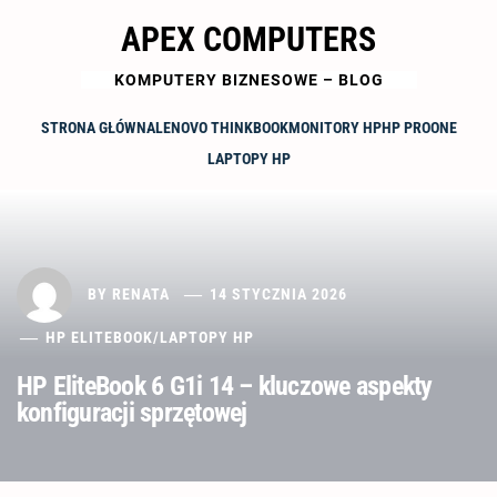
Skip
APEX COMPUTERS
to
content
KOMPUTERY BIZNESOWE – BLOG
STRONA GŁÓWNA
LENOVO THINKBOOK
MONITORY HP
HP PROONE
LAPTOPY HP
BY
RENATA
14 STYCZNIA 2026
HP ELITEBOOK
/
LAPTOPY HP
HP EliteBook 6 G1i 14 – kluczowe aspekty
konfiguracji sprzętowej