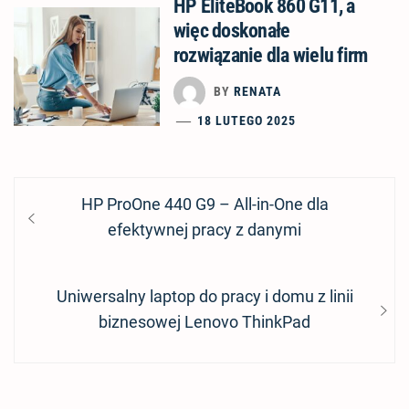
HP EliteBook 860 G11, a
więc doskonałe
rozwiązanie dla wielu firm
BY
RENATA
18 LUTEGO 2025
Nawigacja
Previous
HP ProOne 440 G9 – All-in-One dla
wpisu
post:
efektywnej pracy z danymi
Next
Uniwersalny laptop do pracy i domu z linii
post:
biznesowej Lenovo ThinkPad