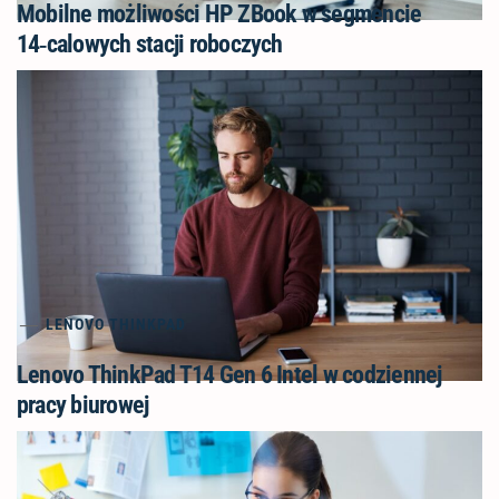
Mobilne możliwości HP ZBook w segmencie
14‑calowych stacji roboczych
LENOVO THINKPAD
Lenovo ThinkPad T14 Gen 6 Intel w codziennej
pracy biurowej