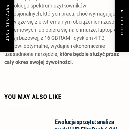
szerokiego spektrum użytkowników
PREVIOUS POST
NEXT POST
profesjonalnych, których praca, choć wymagająca,
nie wiąże się z ekstremalnym obciążeniem zasobów
systemowych lub opiera się na chmurze, laptop w
wersji bazowej, z 16 GB RAM i dyskiem 4 TB,
stanowi optymalne, wydajne i ekonomicznie
uzasadnione narzędzie,
które będzie służyć przez
cały okres swojej żywotności
.
YOU MAY ALSO LIKE
Ewolucja sprzętu: analiza