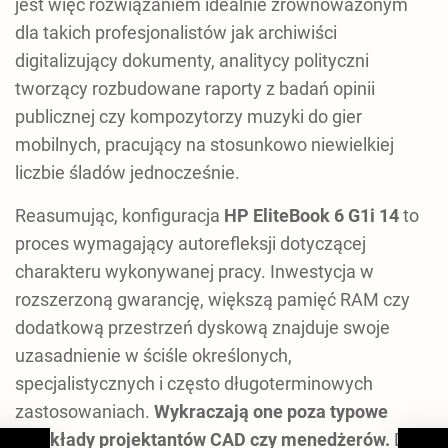
jest więc rozwiązaniem idealnie zrównoważonym
dla takich profesjonalistów jak archiwiści
digitalizujący dokumenty, analitycy polityczni
tworzący rozbudowane raporty z badań opinii
publicznej czy kompozytorzy muzyki do gier
mobilnych, pracujący na stosunkowo niewielkiej
liczbie śladów jednocześnie.
Reasumując, konfiguracja
HP EliteBook 6 G1i 14
to
proces wymagający autorefleksji dotyczącej
charakteru wykonywanej pracy. Inwestycja w
rozszerzoną gwarancję, większą pamięć RAM czy
dodatkową przestrzeń dyskową znajduje swoje
uzasadnienie w ściśle określonych,
specjalistycznych i często długoterminowych
zastosowaniach.
Wykraczają one poza typowe
przykłady projektantów CAD czy menedżerów.
Dla