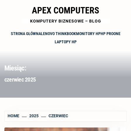
Skip
APEX COMPUTERS
to
content
KOMPUTERY BIZNESOWE – BLOG
STRONA GŁÓWNA
LENOVO THINKBOOK
MONITORY HP
HP PROONE
LAPTOPY HP
Miesiąc:
czerwiec 2025
HOME
2025
CZERWIEC