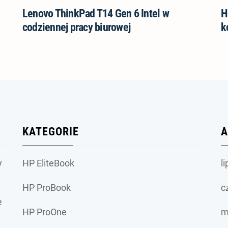
Lenovo ThinkPad T14 Gen 6 Intel w
H
codziennej pracy biurowej
k
KATEGORIE
A
y
HP EliteBook
l
HP ProBook
c
e
HP ProOne
m