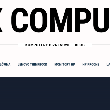
X COMPU
KOMPUTERY BIZNESOWE – BLOG
GŁÓWNA
LENOVO THINKBOOK
MONITORY HP
HP PROONE
L