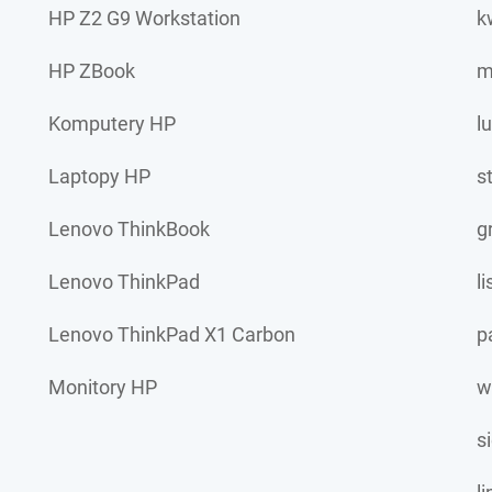
HP Z2 G9 Workstation
k
HP ZBook
m
Komputery HP
l
Laptopy HP
s
Lenovo ThinkBook
g
Lenovo ThinkPad
l
Lenovo ThinkPad X1 Carbon
p
Monitory HP
w
s