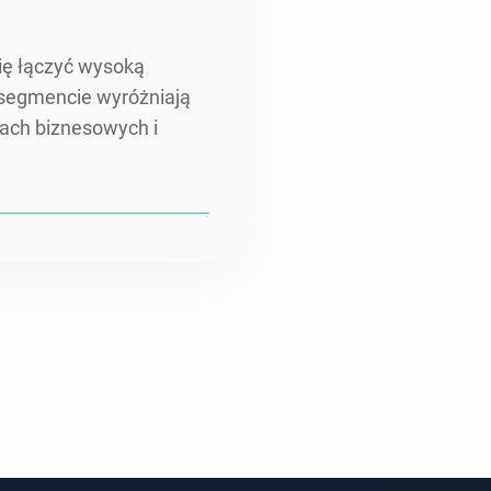
się łączyć wysoką
m segmencie wyróżniają
kach biznesowych i