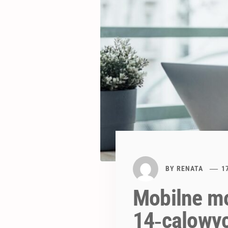
BY
RENATA
1
Mobilne m
14‑calowyc