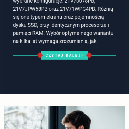
wybrane konfiguracje: 21V70078PB,
21V7JPW68PB oraz 21V71WPG4PB. Różnią
się one typem ekranu oraz pojemnością
dysku SSD, przy identycznym procesorze i
pamięci RAM. Wybór optymalnego wariantu
na kilka lat wymaga zrozumienia, jak
CZYTAJ DALEJ