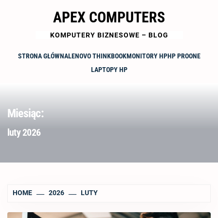
Skip
APEX COMPUTERS
to
content
KOMPUTERY BIZNESOWE – BLOG
STRONA GŁÓWNA
LENOVO THINKBOOK
MONITORY HP
HP PROONE
LAPTOPY HP
Miesiąc:
luty 2026
HOME
2026
LUTY