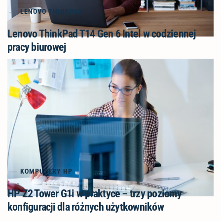
LENOVO THINKPAD
Lenovo ThinkPad T14 Gen 6 Intel w codziennej
pracy biurowej
KOMPUTERY HP
HP Z2 Tower G1i w praktyce – trzy poziomy
konfiguracji dla różnych użytkowników